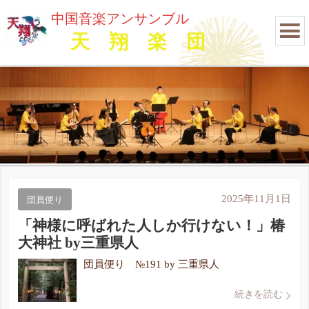
中国音楽アンサンブル
天 翔 楽 団
2025年11月1日
団員便り
「神様に呼ばれた人しか行けない！」椿
大神社 by三重県人
団員便り №191 by 三重県人
続きを読む