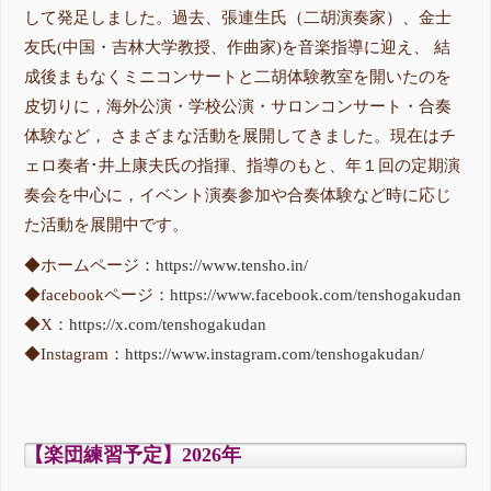
して発足しました。過去、張連生氏（二胡演奏家）、金士
友氏(中国・吉林大学教授、作曲家)を音楽指導に迎え、 結
成後まもなくミニコンサートと二胡体験教室を開いたのを
皮切りに，海外公演・学校公演・サロンコンサート・合奏
体験など， さまざまな活動を展開してきました。現在はチ
ェロ奏者･井上康夫氏の指揮、指導のもと、年１回の定期演
奏会を中心に，イベント演奏参加や合奏体験など時に応じ
た活動を展開中です。
◆ホームページ：
https://www.tensho.in/
◆facebookページ：
https://www.facebook.com/tenshogakudan
◆X：
https://x.com/tenshogakudan
◆Instagram：
https://www.instagram.com/tenshogakudan/
【楽団練習予定】2026年