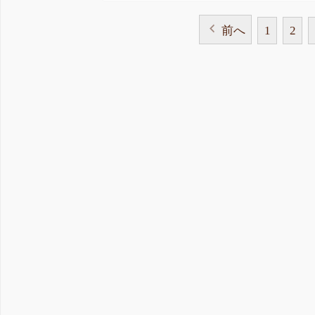
前へ
1
2
投
稿
の
ペ
ー
ジ
送
り