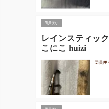
団員便り
レインスティック 
こにこ huizi
団員便り 
団員便り