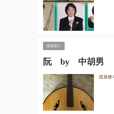
団員便り
阮 by 中胡男
団員便り