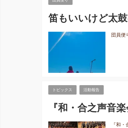
笛もいいけど太鼓(Pa
団員便り 
トピックス
活動報告
『和・合之声音楽
『和・