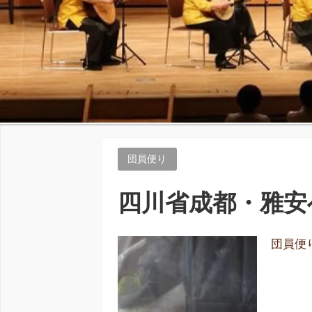
団員便り
四川省成都・雅安へ
団員便り 