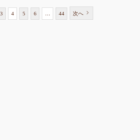
3
4
5
6
…
44
次へ