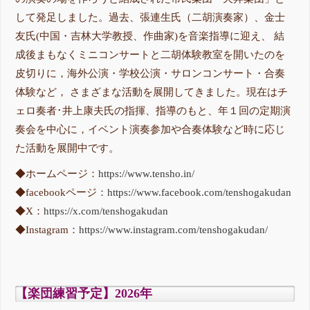
して発足しました。過去、張連生氏（二胡演奏家）、金士
友氏(中国・吉林大学教授、作曲家)を音楽指導に迎え、 結
成後まもなくミニコンサートと二胡体験教室を開いたのを
皮切りに，海外公演・学校公演・サロンコンサート・合奏
体験など， さまざまな活動を展開してきました。現在はチ
ェロ奏者･井上康夫氏の指揮、指導のもと、年１回の定期演
奏会を中心に，イベント演奏参加や合奏体験など時に応じ
た活動を展開中です。
◆ホームページ：
https://www.tensho.in/
◆facebookページ：
https://www.facebook.com/tenshogakudan
◆X：
https://x.com/tenshogakudan
◆Instagram：
https://www.instagram.com/tenshogakudan/
【楽団練習予定】2026年