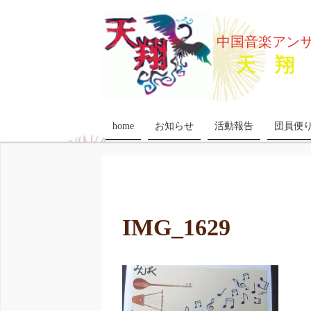
中国音楽アン
天 翔 
home
お知らせ
活動報告
団員便
IMG_1629