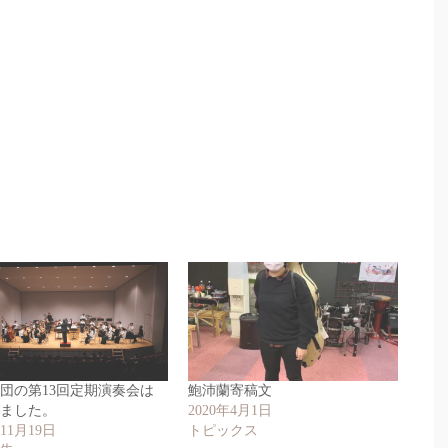
団の第13回定期演奏会は
鮑沛蘭寄稿文
しました。
2020年4月1日
年11月19日
トピックス