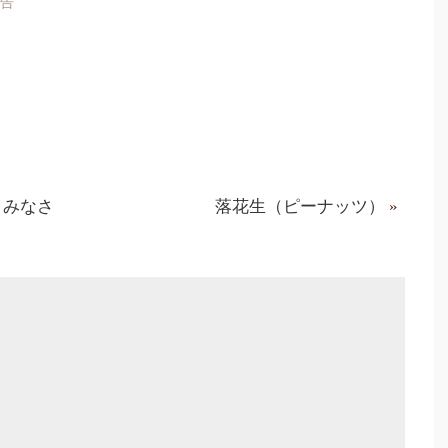
報告
。みなさ
落花生（ピーナッツ）
»
！