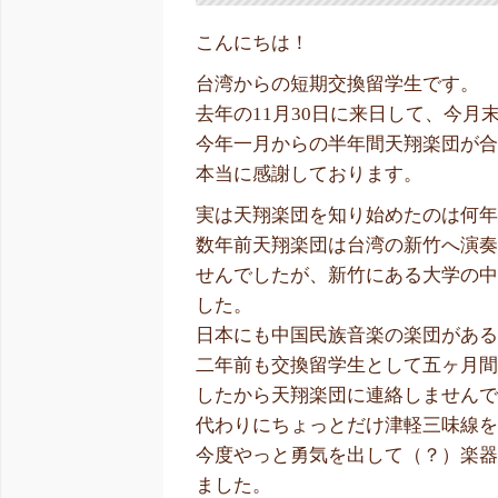
こんにちは！
台湾からの短期交換留学生です。
去年の11月30日に来日して、今月
今年一月からの半年間天翔楽団が
本当に感謝しております。
実は天翔楽団を知り始めたのは何
数年前天翔楽団は台湾の新竹へ演
せんでしたが、新竹にある大学の
した。
日本にも中国民族音楽の楽団があ
二年前も交換留学生として五ヶ月
したから天翔楽団に連絡しません
代わりにちょっとだけ津軽三味線
今度やっと勇気を出して（？）楽
ました。