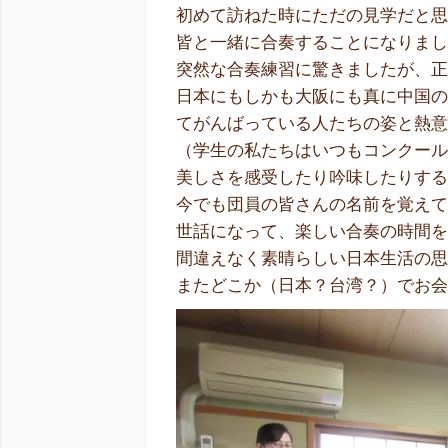
初めて訪ねた時にただの見学だと
皆と一緒に合奏することになりま
突然な合奏練習に驚きましたが、
日本にもしかも大阪にも真に中国
てがんばっている人たちの姿と熱
（学生の私たちはいつもコンクー
美しさを感受したり吟味したりす
今でも団員の皆さんの名前を覚え
世話になって、楽しい合奏の時間
間違えなく素晴らしい日本生活の
またどこか（日本？台湾？）でお