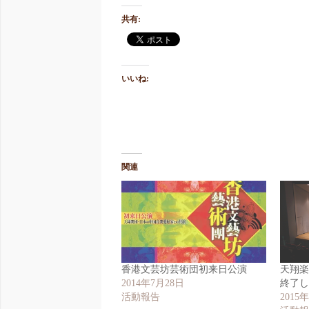
共有:
いいね:
関連
香港文芸坊芸術団初来日公演
天翔楽
2014年7月28日
終了
活動報告
2015