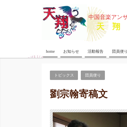
中国音楽アン
天 翔 
home
お知らせ
活動報告
団員便
トピックス
団員便り
劉宗翰寄稿文