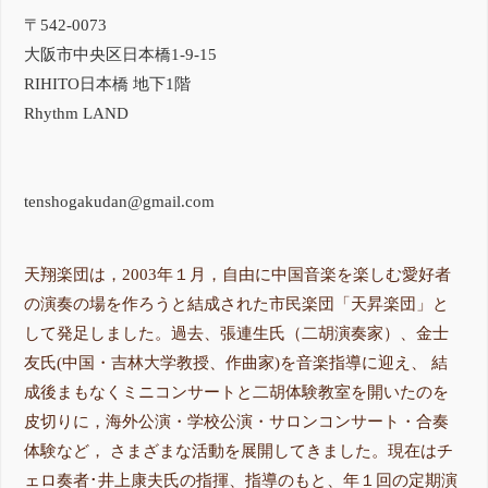
〒542-0073
大阪市中央区日本橋1-9-15
RIHITO日本橋 地下1階
Rhythm LAND
tenshogakudan@gmail.com
天翔楽団は，2003年１月，自由に中国音楽を楽しむ愛好者
の演奏の場を作ろうと結成された市民楽団「天昇楽団」と
して発足しました。過去、張連生氏（二胡演奏家）、金士
友氏(中国・吉林大学教授、作曲家)を音楽指導に迎え、 結
成後まもなくミニコンサートと二胡体験教室を開いたのを
皮切りに，海外公演・学校公演・サロンコンサート・合奏
体験など， さまざまな活動を展開してきました。現在はチ
ェロ奏者･井上康夫氏の指揮、指導のもと、年１回の定期演