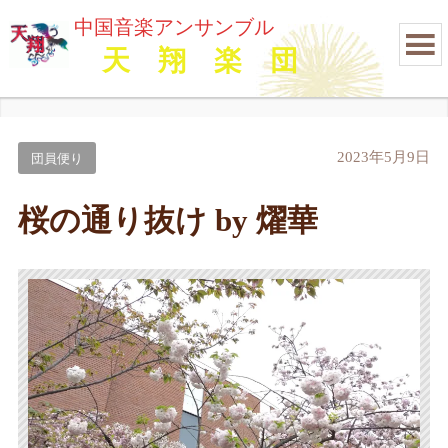
中国音楽アンサンブル
天 翔 楽 団
2023年5月9日
団員便り
桜の通り抜け by 燿華