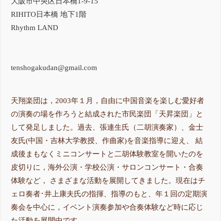
大阪市中央区日本橋1-9-15
RIHITO日本橋 地下1階
Rhythm LAND
tenshogakudan@gmail.com
天翔楽団は，2003年１月，自由に中国音楽を楽しむ愛好者
の演奏の場を作ろうと結成された市民楽団「天昇楽団」と
して発足しました。過去、張連生氏（二胡演奏家）、金士
友氏(中国・吉林大学教授、作曲家)を音楽指導に迎え、 結
成後まもなくミニコンサートと二胡体験教室を開いたのを
皮切りに，海外公演・学校公演・サロンコンサート・合奏
体験など， さまざまな活動を展開してきました。現在はチ
ェロ奏者･井上康夫氏の指揮、指導のもと、年１回の定期演
奏会を中心に，イベント演奏参加や合奏体験など時に応じ
た活動を展開中です。