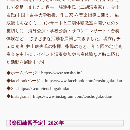
して発足しました。過去、張連生氏（二胡演奏家）、金士
友氏(中国・吉林大学教授、作曲家)を音楽指導に迎え、 結
成後まもなくミニコンサートと二胡体験教室を開いたのを
皮切りに，海外公演・学校公演・サロンコンサート・合奏
体験など， さまざまな活動を展開してきました。現在はチ
ェロ奏者･井上康夫氏の指揮、指導のもと、年１回の定期演
奏会を中心に，イベント演奏参加や合奏体験など時に応じ
た活動を展開中です。
◆ホームページ：
https://www.tensho.in/
◆facebookページ：
https://www.facebook.com/tenshogakudan
◆X：
https://x.com/tenshogakudan
◆Instagram：
https://www.instagram.com/tenshogakudan/
【楽団練習予定】2026年