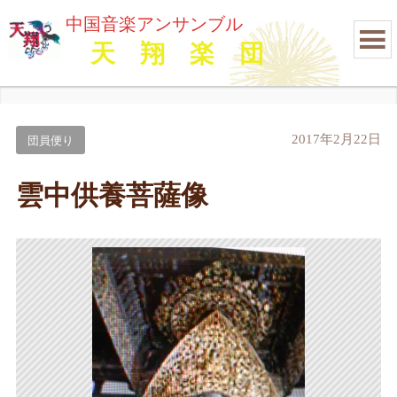
中国音楽アンサンブル
天 翔 楽 団
2017年2月22日
団員便り
雲中供養菩薩像