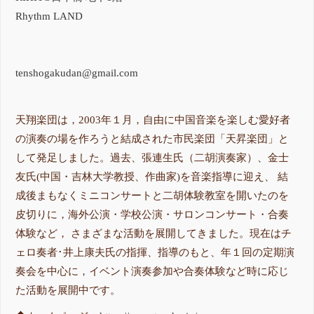
Rhythm LAND
tenshogakudan@gmail.com
天翔楽団は，2003年１月，自由に中国音楽を楽しむ愛好者
の演奏の場を作ろうと結成された市民楽団「天昇楽団」と
して発足しました。過去、張連生氏（二胡演奏家）、金士
友氏(中国・吉林大学教授、作曲家)を音楽指導に迎え、 結
成後まもなくミニコンサートと二胡体験教室を開いたのを
皮切りに，海外公演・学校公演・サロンコンサート・合奏
体験など， さまざまな活動を展開してきました。現在はチ
ェロ奏者･井上康夫氏の指揮、指導のもと、年１回の定期演
奏会を中心に，イベント演奏参加や合奏体験など時に応じ
た活動を展開中です。