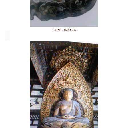
170216_0943~02