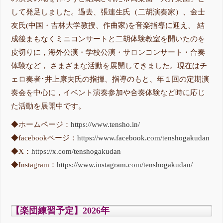
して発足しました。過去、張連生氏（二胡演奏家）、金士
友氏(中国・吉林大学教授、作曲家)を音楽指導に迎え、 結
成後まもなくミニコンサートと二胡体験教室を開いたのを
皮切りに，海外公演・学校公演・サロンコンサート・合奏
体験など， さまざまな活動を展開してきました。現在はチ
ェロ奏者･井上康夫氏の指揮、指導のもと、年１回の定期演
奏会を中心に，イベント演奏参加や合奏体験など時に応じ
た活動を展開中です。
◆ホームページ：
https://www.tensho.in/
◆facebookページ：
https://www.facebook.com/tenshogakudan
◆X：
https://x.com/tenshogakudan
◆Instagram：
https://www.instagram.com/tenshogakudan/
【楽団練習予定】2026年