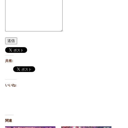
送信
共有:
いいね:
関連