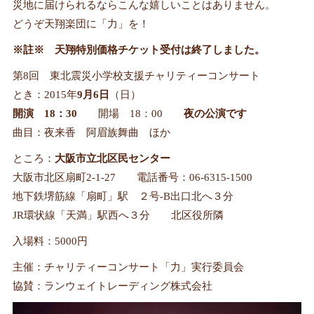
災地に届けられるならこんな嬉しいことはありません。
どうぞ天翔楽団に「力」を！
※註※ 天翔特別価格チケット受付は終了しました。
第8回 東北震災小学校支援チャリティーコンサート
とき：2015年
9月6日
（日）
開演 18：30
開場 18：00
夜の公演です
曲目：夜来香 阿眉族舞曲 ほか
ところ：
大阪市立北区民センター
大阪市北区扇町2-1-27 電話番号：06-6315-1500
地下鉄堺筋線「扇町」駅 ２号-B出口北へ３分
JR環状線「天満」駅西へ３分 北区役所隣
入場料：5000円
主催：チャリティーコンサート「力」実行委員会
協賛：ランウェイトレーディング株式会社