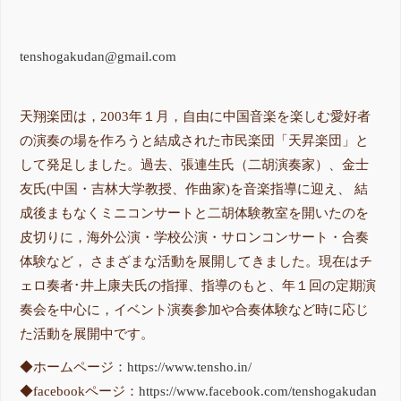
tenshogakudan@gmail.com
天翔楽団は，2003年１月，自由に中国音楽を楽しむ愛好者
の演奏の場を作ろうと結成された市民楽団「天昇楽団」と
して発足しました。過去、張連生氏（二胡演奏家）、金士
友氏(中国・吉林大学教授、作曲家)を音楽指導に迎え、 結
成後まもなくミニコンサートと二胡体験教室を開いたのを
皮切りに，海外公演・学校公演・サロンコンサート・合奏
体験など， さまざまな活動を展開してきました。現在はチ
ェロ奏者･井上康夫氏の指揮、指導のもと、年１回の定期演
奏会を中心に，イベント演奏参加や合奏体験など時に応じ
た活動を展開中です。
◆ホームページ：
https://www.tensho.in/
◆facebookページ：
https://www.facebook.com/tenshogakudan