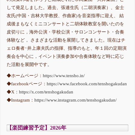
して発足しました。過去、張連生氏（二胡演奏家）、金士
友氏(中国・吉林大学教授、作曲家)を音楽指導に迎え、 結
成後まもなくミニコンサートと二胡体験教室を開いたのを
皮切りに，海外公演・学校公演・サロンコンサート・合奏
体験など， さまざまな活動を展開してきました。現在はチ
ェロ奏者･井上康夫氏の指揮、指導のもと、年１回の定期演
奏会を中心に，イベント演奏参加や合奏体験など時に応じ
た活動を展開中です。
◆ホームページ：
https://www.tensho.in/
◆facebookページ：
https://www.facebook.com/tenshogakudan
◆X：
https://x.com/tenshogakudan
◆Instagram：
https://www.instagram.com/tenshogakudan/
【楽団練習予定】2026年