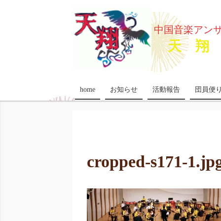
中国音楽アン
天 翔 
home
お知らせ
活動報告
団員便
cropped-s171-1.jp