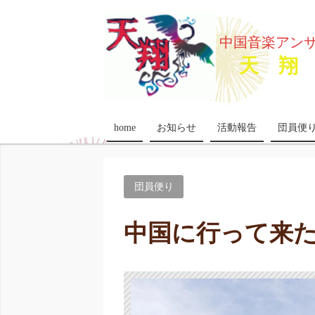
中国音楽アン
天 翔 
home
お知らせ
活動報告
団員便
団員便り
中国に行って来