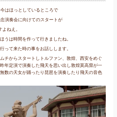
、今はほっとしているところで
記念演奏会に向けてのスタートが
すよねえ。
のほうは時間を作って行きましたね。
に行って来た時の事をお話しします。
ルムチからスタートしトルファン、敦煌、西安をめぐ
は昨年定演で演奏した飛天を思い出し敦煌莫高窟が一
に無数の天女が踊ったり琵琶を演奏したり飛天の音色