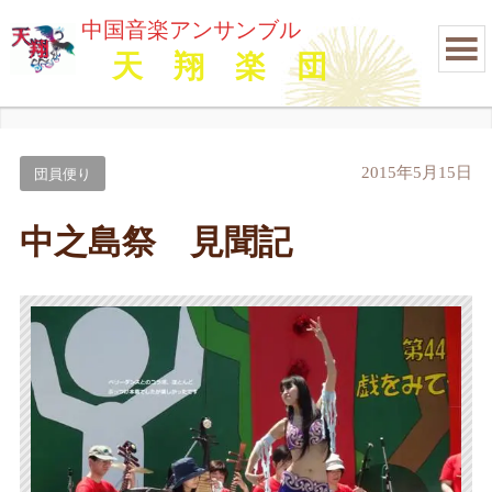
中国音楽アンサンブル
天 翔 楽 団
2015年5月15日
団員便り
中之島祭 見聞記