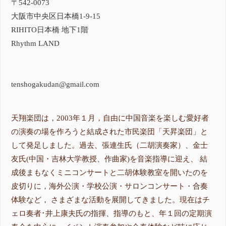
〒542-0073
大阪市中央区日本橋1-9-15
RIHITO日本橋 地下1階
Rhythm LAND
tenshogakudan@gmail.com
天翔楽団は，2003年１月，自由に中国音楽を楽しむ愛好者
の演奏の場を作ろうと結成された市民楽団「天昇楽団」と
して発足しました。過去、張連生氏（二胡演奏家）、金士
友氏(中国・吉林大学教授、作曲家)を音楽指導に迎え、 結
成後まもなくミニコンサートと二胡体験教室を開いたのを
皮切りに，海外公演・学校公演・サロンコンサート・合奏
体験など， さまざまな活動を展開してきました。現在はチ
ェロ奏者･井上康夫氏の指揮、指導のもと、年１回の定期演