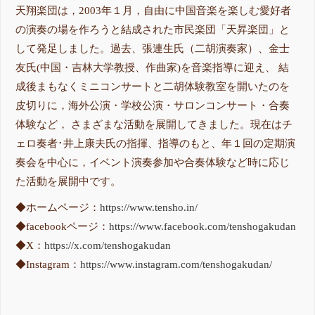
天翔楽団は，2003年１月，自由に中国音楽を楽しむ愛好者
の演奏の場を作ろうと結成された市民楽団「天昇楽団」と
して発足しました。過去、張連生氏（二胡演奏家）、金士
友氏(中国・吉林大学教授、作曲家)を音楽指導に迎え、 結
成後まもなくミニコンサートと二胡体験教室を開いたのを
皮切りに，海外公演・学校公演・サロンコンサート・合奏
体験など， さまざまな活動を展開してきました。現在はチ
ェロ奏者･井上康夫氏の指揮、指導のもと、年１回の定期演
奏会を中心に，イベント演奏参加や合奏体験など時に応じ
た活動を展開中です。
◆ホームページ：
https://www.tensho.in/
◆facebookページ：
https://www.facebook.com/tenshogakudan
◆X：
https://x.com/tenshogakudan
◆Instagram：
https://www.instagram.com/tenshogakudan/