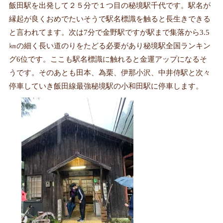
飯田駅を出発して２５分で１つ目の秘境駅千代です。駅名が
縁起が良くおめでたいそうで駅名標識を触ると長生きできる
と言われてます。次は7分で金野駅ですが駅まで集落から3.5
㎞の細く長い道のりをたどる必要があり秘境駅全国ランキン
グ6位です。ここも駅名標識に触れると金運アップになるそ
うです。そのあとも田本、為栗、伊那小沢、中井侍駅と次々
停車していき飯田線最強秘境駅の小和田駅に停車します。