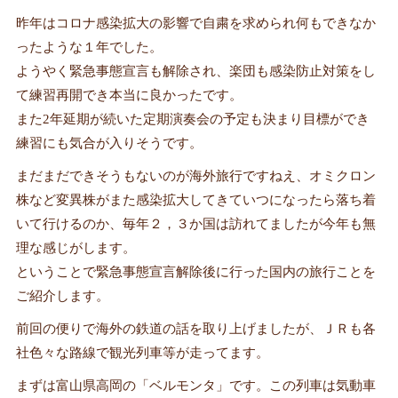
昨年はコロナ感染拡大の影響で自粛を求められ何もできなか
ったような１年でした。
ようやく緊急事態宣言も解除され、楽団も感染防止対策をし
て練習再開でき本当に良かったです。
また2年延期が続いた定期演奏会の予定も決まり目標ができ
練習にも気合が入りそうです。
まだまだできそうもないのが海外旅行ですねえ、オミクロン
株など変異株がまた感染拡大してきていつになったら落ち着
いて行けるのか、毎年２，３か国は訪れてましたが今年も無
理な感じがします。
ということで緊急事態宣言解除後に行った国内の旅行ことを
ご紹介します。
前回の便りで海外の鉄道の話を取り上げましたが、ＪＲも各
社色々な路線で観光列車等が走ってます。
まずは富山県高岡の「ベルモンタ」です。この列車は気動車