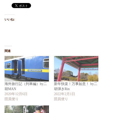
いいね:
関連
海外旅行記（列車編）by二
新年快楽！万事如意！ by二
胡MAN
胡弾きRin
2020年12月6日
2022年2月1日
団員便り
団員便り