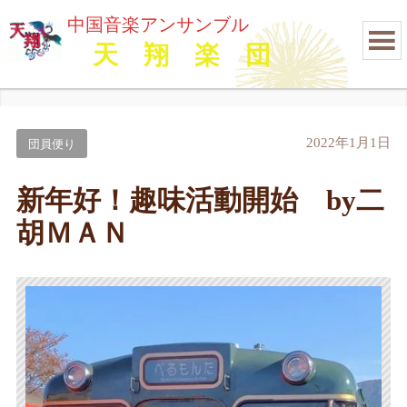
中国音楽アンサンブル
天 翔 楽 団
2022年1月1日
団員便り
新年好！趣味活動開始 by二
胡ＭＡＮ