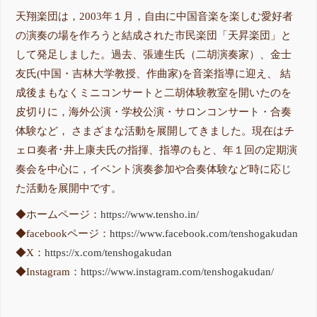
天翔楽団は，2003年１月，自由に中国音楽を楽しむ愛好者
の演奏の場を作ろうと結成された市民楽団「天昇楽団」と
して発足しました。過去、張連生氏（二胡演奏家）、金士
友氏(中国・吉林大学教授、作曲家)を音楽指導に迎え、 結
成後まもなくミニコンサートと二胡体験教室を開いたのを
皮切りに，海外公演・学校公演・サロンコンサート・合奏
体験など， さまざまな活動を展開してきました。現在はチ
ェロ奏者･井上康夫氏の指揮、指導のもと、年１回の定期演
奏会を中心に，イベント演奏参加や合奏体験など時に応じ
た活動を展開中です。
◆ホームページ：
https://www.tensho.in/
◆facebookページ：
https://www.facebook.com/tenshogakudan
◆X：
https://x.com/tenshogakudan
◆Instagram：
https://www.instagram.com/tenshogakudan/