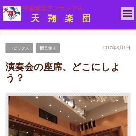
中国音楽アンサンブル
天 翔 楽 団
2017年8月1日
トピックス
団員便り
演奏会の座席、どこにしよ
う？