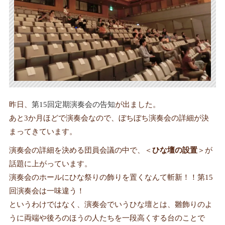
昨日、
第15回定期演奏会の告知
が出ました。
あと3か月ほどで演奏会なので、ぼちぼち演奏会の詳細が決
まってきています。
演奏会の詳細を決める団員会議の中で、＜
ひな壇の設置
＞が
話題に上がっています。
演奏会のホールにひな祭りの飾りを置くなんて斬新！！第15
回演奏会は一味違う！
というわけではなく、演奏会でいうひな壇とは、雛飾りのよ
うに両端や後ろのほうの人たちを一段高くする台のことで