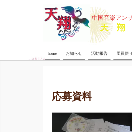
中国音楽アン
天 翔 
home
お知らせ
活動報告
団員便
応募資料